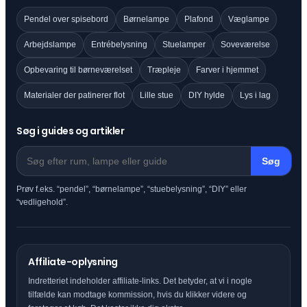
Pendel over spisebord
Børnelampe
Plafond
Væglampe
Arbejdslampe
Entrébelysning
Stuelamper
Soveværelse
Opbevaring til børneværelset
Træpleje
Farver i hjemmet
Materialer der patinerer flot
Lille stue
DIY hylde
Lys i lag
Søg i guides og artikler
Søg
Prøv f.eks. “pendel”, “børnelampe”, “stuebelysning”, “DIY” eller
“vedligehold”.
Affiliate-oplysning
Indretteriet indeholder affiliate-links. Det betyder, at vi i nogle
tilfælde kan modtage kommission, hvis du klikker videre og