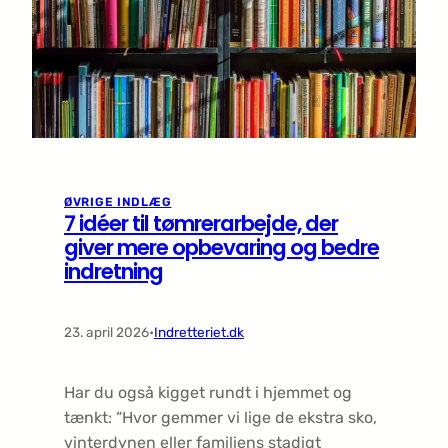
ØVRIGE INDLÆG
7 idéer til tømrerarbejde, der
giver mere opbevaring og bedre
indretning
23. april 2026
•
Indretteriet.dk
Har du også kigget rundt i hjemmet og
tænkt: “Hvor gemmer vi lige de ekstra sko,
vinterdynen eller familiens stadigt