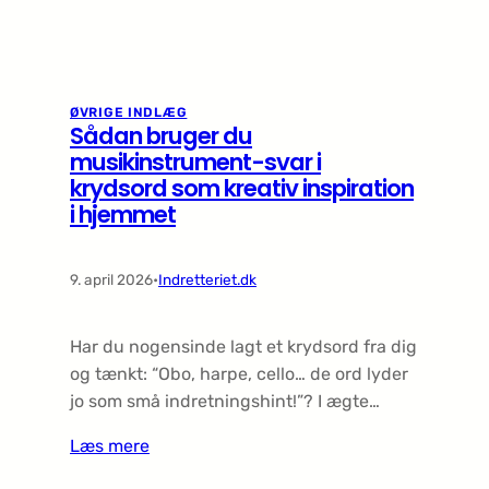
ØVRIGE INDLÆG
Sådan bruger du
musikinstrument-svar i
krydsord som kreativ inspiration
i hjemmet
9. april 2026
•
Indretteriet.dk
Har du nogensinde lagt et krydsord fra dig
og tænkt: “Obo, harpe, cello… de ord lyder
jo som små indretnings­hint!”? I ægte…
Læs mere