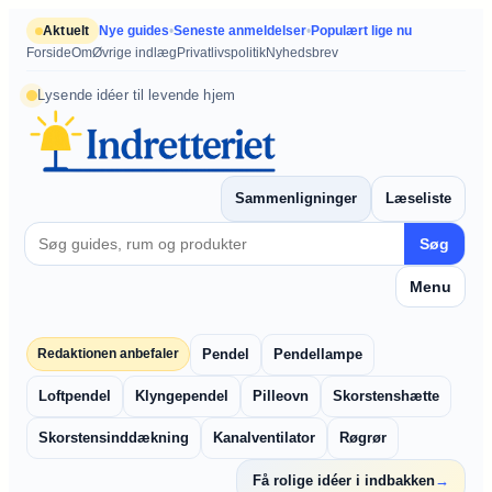
Spring
Aktuelt
Nye guides
•
Seneste anmeldelser
•
Populært lige nu
til
Forside
Om
Øvrige indlæg
Privatlivspolitik
Nyhedsbrev
indhold
Lysende idéer til levende hjem
Sammenligninger
Læseliste
Søg
Menu
Pendel
Pendellampe
Redaktionen anbefaler
Loftpendel
Klyngependel
Pilleovn
Skorstenshætte
Skorstensinddækning
Kanalventilator
Røgrør
Få rolige idéer i indbakken
→