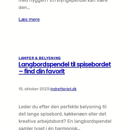
med hyggen? En klyngependel kan være
den…
Læs mere
LAMPER & BELYSNING
Langbordspendel til spisebordet
– find din favorit
15. oktober 2023
•
Indretteriet.dk
Leder du efter den perfekte belysning til
det lange spisebord, køkkenøen eller det
kreative arbejdsbord? En langbordspendel
samler lyset i én harmonisk…