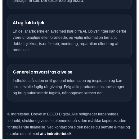
foretager et køb. Det koster ikke dig ekstra.
AI og faktatjek
En del af artiklerne er lavet med hjælp fra AI. Oplysninger kan derfor
være unøjagtige eller forældede, og vigtig information bør altid
dobbelttjekkes, især før køb, montering, reparation eller brug af
produkter.
Generel ansvarsfraskrivelse
Indholdet på siden er til generel information og inspiration og kan
ikke erstatte faglig rådgivning. Følg altid producentens anvisninger
og brug autoriserede fagfolk, når opgaven kræver det.
© Indretteriet. Drevet af BGGD Digital. Alle rettigheder forbeholdes.
Indhold, struktur og visuelle elementer på siden må ikke kopieres uden
forudgående tilladelse. Ved kontakt om siden bedes du benytte e-mail og
mærke emnet med
att: indretteriet.dk
.