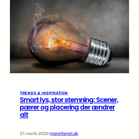
TRENDS & INSPIRATION
Smart lys, stor stemning: Scener,
pærer og placering der ændrer
alt
27. marts 2026
•
Indretteriet.dk